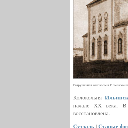
Разрушенная колокольня Ильинской це
Ильинск
Колокольня
начале XX века. В 
восстановлена.
Суздаль
Старые фо
|