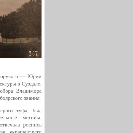
горукого — Юрии
ектуры в Суздале.
собора Владимира
боярского звания.
ерого туфа, был
ельные мотивы,
отвечала роспись
тва, украшающего