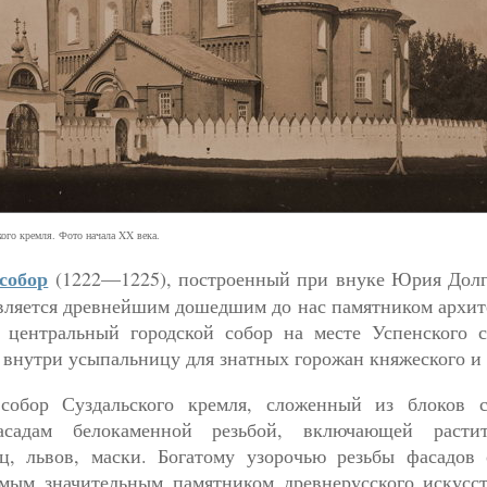
ого кремля. Фото начала XX века.
собор
(1222—1225), построенный при внуке Юрия Дол
вляется древнейшим дошедшим до нас памятником архит
 центральный городской собор на месте Успенского 
внутри усыпальницу для знатных горожан княжеского и 
собор Суздальского кремля, сложенный из блоков с
садам белокаменной резьбой, включающей растит
ц, львов, маски. Богатому узорочью резьбы фасадов 
амым значительным памятником древнерусского искусс