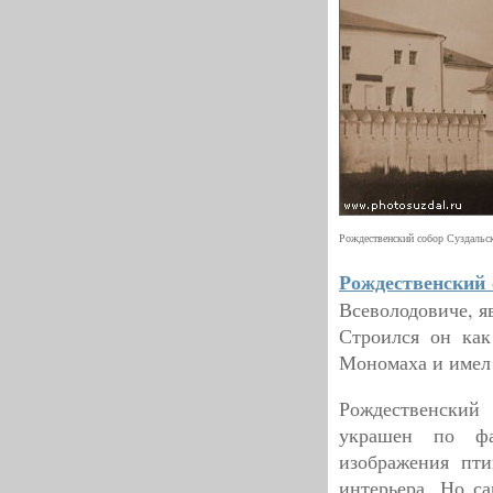
Рождественский собор Суздальск
Рождественский 
Всеволодовиче, я
Строился он как
Мономаха и имел 
Рождественский 
украшен по фа
изображения пти
интерьера. Но с